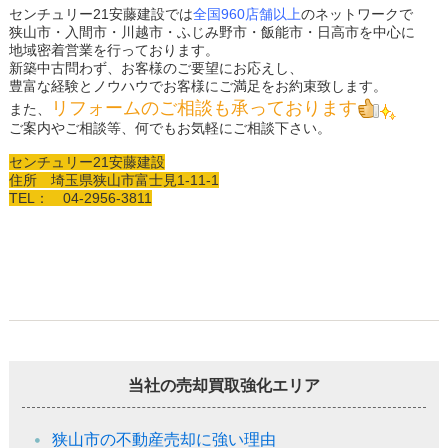
センチュリー21安藤建設では
全国960店舗以上
のネットワークで
狭山市・入間市・川越市・ふじみ野市・飯能市・日高市を中心に
地域密着営業を行っております。
新築中古問わず、お客様のご要望にお応えし、
豊富な経験とノウハウでお客様にご満足をお約束致します。
リフォームのご相談も承っております
また、
ご案内やご相談等、何でもお気軽にご相談下さい。
センチュリー21安藤建設
住所 埼玉県狭山市富士見1-11-1
TEL： 04-2956-3811
当社の売却買取強化エリア
狭山市の不動産売却に強い理由