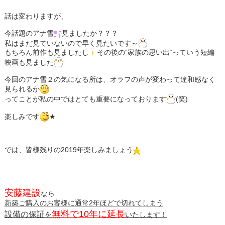
話は変わりますが、
今話題のアナ雪
見ましたか？？？
私はまだ見ていないので早く見たいです～
もちろん前作も見ましたし
その後の“家族の思い出“っていう短編
映画も見ました
今回のアナ雪２の気になる所は、オラフの声が変わって違和感なく
見られるか
ってことが私の中ではとても重要になっております
(笑)
楽しみです
★
では、皆様残りの2019年楽しみましょう
安藤建設
なら
新築ご購入のお客様に通常2年ほどで切れてしまう
無料で10年に延長
設備の保証
を
いたします！