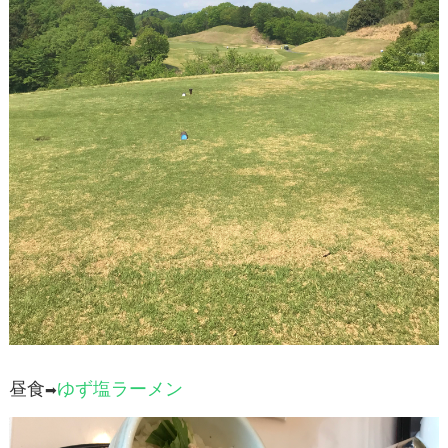
昼食
ゆず塩ラーメン
➡