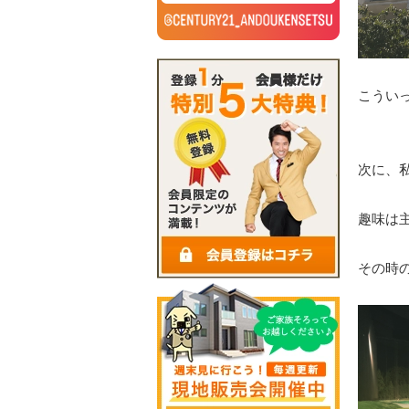
こうい
次に、
趣味は
その時