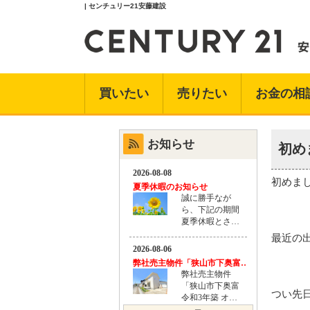
| センチュリー21安藤建設
買いたい
売りたい
お金の相
お知らせ
初め
初めま
最近の
つい先