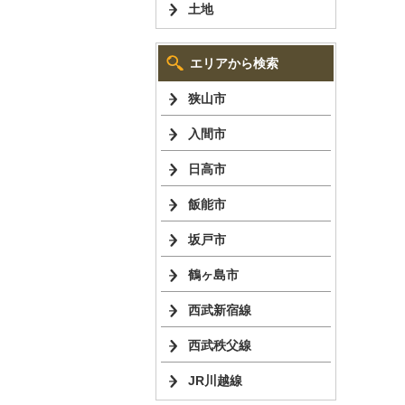
土地
エリアから検索
狭山市
入間市
日高市
飯能市
坂戸市
鶴ヶ島市
西武新宿線
西武秩父線
JR川越線