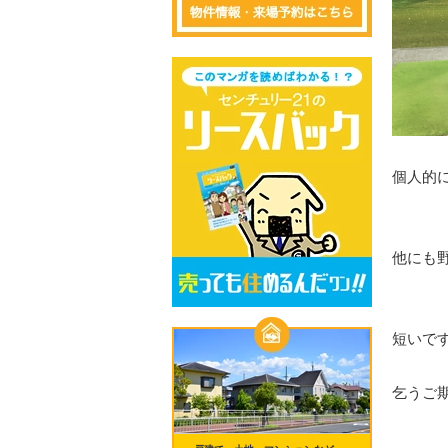
個人的
他にも
短いで
乞うご