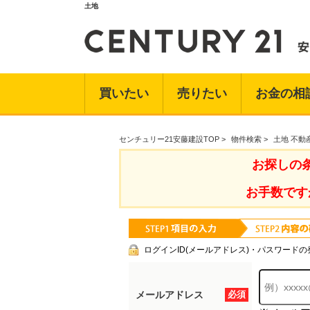
土地
買いたい
売りたい
お金の相
センチュリー21安藤建設TOP
>
物件検索
>
土地 不動
お探しの
お手数です
ログインID(メールアドレス)・パスワードの
メールアドレス
必須